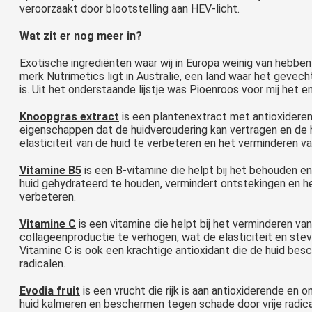
veroorzaakt door blootstelling aan HEV-licht.
Wat zit er nog meer in?
Exotische ingrediënten waar wij in Europa weinig van hebb
merk Nutrimetics ligt in Australie, een land waar het geve
is. Uit het onderstaande lijstje was Pioenroos voor mij het e
Knoopgras extract
is een plantenextract met antioxider
eigenschappen dat de huidveroudering kan vertragen en de 
elasticiteit van de huid te verbeteren en het verminderen v
Vitamine B5
is een B-vitamine die helpt bij het behouden en
huid gehydrateerd te houden, vermindert ontstekingen en he
verbeteren.
Vitamine C
is een vitamine die helpt bij het verminderen va
collageenproductie te verhogen, wat de elasticiteit en stev
Vitamine C is ook een krachtige antioxidant die de huid bes
radicalen.
Evodia fruit
is een vrucht die rijk is aan antioxiderende e
huid kalmeren en beschermen tegen schade door vrije radical